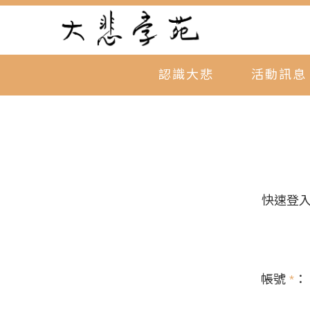
認識大悲
活動訊息
快速登
帳號
*
：