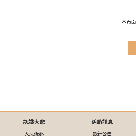
本頁面受
認識大悲
活動訊息
大悲緣起
最新公告