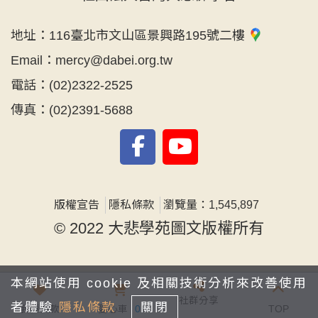
地址：
116臺北市文山區景興路195號二樓
Email：
mercy@dabei.org.tw
電話：
(02)2322-2525
傳真：
(02)2391-5688
版權宣告
隱私條款
瀏覽量：1,545,897
© 2022 大悲學苑圖文版權所有
本網站使用 cookie 及相關技術分析來改善使用
社群分享
者體驗
隱私條款
關閉
我要捐款
愛心車
0
TOP